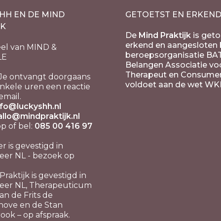
HH EN DE MIND
GETOETST EN ERKEN
JK
De
Mind Praktijk
is geto
erkend en aangesloten b
el van MIND &
beroepsorganisatie BA
LE
Belangen Associatie vo
Therapeut en Consume
Je ontvangt doorgaans
voldoet aan de wet WK
nkele uren een reactie
email.
nfo@luckyshh.nl
allo@mindpraktijk.nl
 of bel:
085 00 416 97
er is gevestigd in
er NL - bezoek op
raktijk is gevestigd in
eer NL, Therapeuticum
n de Frits de
hove en de Stan
ook – op afspraak.