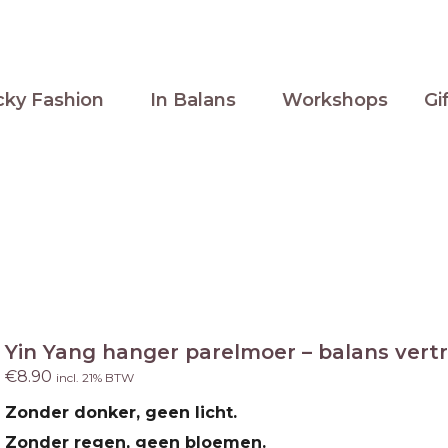
cky Fashion
In Balans
Workshops
Gi
Yin Yang hanger parelmoer – balans ver
€
8.90
incl. 21% BTW
Zonder donker, geen licht.
Zonder regen, geen bloemen.