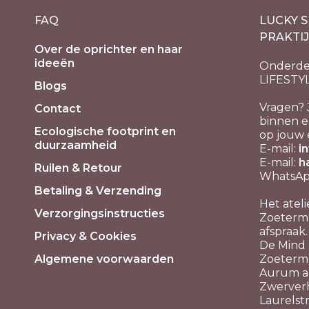
FAQ
LUCKY S
PRAKTI
Over de oprichter en haar
ideeën
Onderde
LIFESTY
Blogs
Vragen? 
Contact
binnen e
Ecologische footprint en
op jouw 
duurzaamheid
E-mail:
i
E-mail:
h
Ruilen & Retour
WhatsApp
Betaling & Verzending
Het ateli
Verzorgingsinstructies
Zoeterme
afspraak.
Privacy & Cookies
De Mind P
Algemene voorwaarden
Zoeterm
Aurum aa
Zwerver
Laurelstr