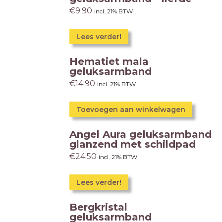
€
9.90
incl. 21% BTW
Lees verder!
Hematiet mala
geluksarmband
€
14.90
incl. 21% BTW
Toevoegen aan winkelwagen
Angel Aura geluksarmband
glanzend met schildpad
€
24.50
incl. 21% BTW
Lees verder!
Bergkristal
geluksarmband