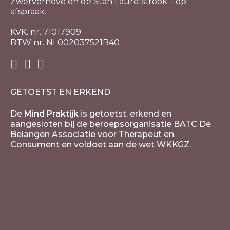
Zwerverhove en de Stan Laurelstrook – op
afspraak.
KVK. nr. 71017909
BTW nr. NL002037521B40
GETOETST EN ERKEND
De
Mind Praktijk
is getoetst, erkend en
aangesloten bij de beroepsorganisatie BATC De
Belangen Associatie voor Therapeut en
Consument en voldoet aan de wet WKKGZ.