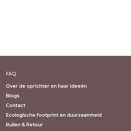
Aventurijn geluksarmband met
Buddha
€
14.90
incl. 21% BTW
FAQ
Over de oprichter en haar ideeën
Blogs
Contact
Ecologische footprint en duurzaamheid
Ruilen & Retour