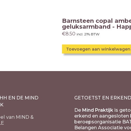
Barnsteen copal amb
geluksarmband - Hap
€
8.50
incl. 21% BTW
Toevoegen aan winkelwagen
HH EN DE MIND
GETOETST EN ERKEN
JK
De
Mind Praktijk
is geto
erkend en aangesloten b
el van MIND &
beroepsorganisatie BA
LE
Belangen Associatie vo