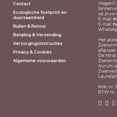
Vragen? 
Contact
binnen e
Ecologische footprint en
op jouw 
duurzaamheid
E-mail:
i
E-mail:
h
Ruilen & Retour
WhatsApp
Betaling & Verzending
Het ateli
Verzorgingsinstructies
Zoeterme
afspraak.
Privacy & Cookies
De Mind P
Algemene voorwaarden
Zoeterm
Aurum aa
Zwerver
Laurelstr
KVK. nr.
BTW nr.