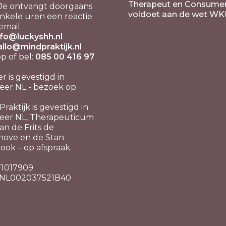
Therapeut en Consume
Je ontvangt doorgaans
voldoet aan de wet WK
nkele uren een reactie
email.
nfo@luckyshh.nl
allo@mindpraktijk.nl
 of bel:
085 00 416 97
er is gevestigd in
er NL - bezoek op
raktijk is gevestigd in
eer NL, Therapeuticum
n de Frits de
hove en de Stan
ook – op afspraak.
 71017909
 NL002037521B40