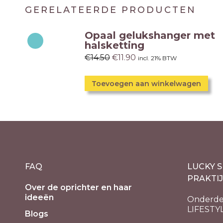
GERELATEERDE PRODUCTEN
Opaal gelukshanger met
halsketting
€
14.50
€
11.90
incl. 21% BTW
Toevoegen aan winkelwagen
FAQ
LUCKY S
PRAKTI
Over de oprichter en haar
ideeën
Onderde
LIFESTY
Blogs