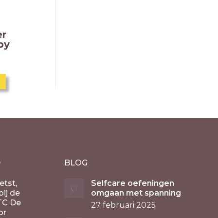
er
py
D
BLOG
etst,
Selfcare oefeningen
ij de
omgaan met spanning
TC De
27 februari 2025
or