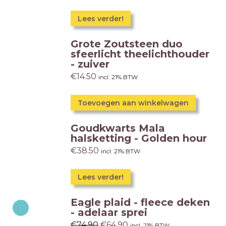
Lees verder!
Grote Zoutsteen duo
sfeerlicht theelichthouder
- zuiver
€
14.50
incl. 21% BTW
Toevoegen aan winkelwagen
Goudkwarts Mala
halsketting - Golden hour
€
38.50
incl. 21% BTW
Lees verder!
Eagle plaid - fleece deken
- adelaar sprei
€
74.90
€
64.90
incl. 21% BTW