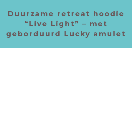
Duurzame retreat hoodie
“Live Light” – met
geborduurd Lucky amulet
Lekker
zacht