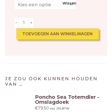
Wissen
﹣
﹢
TOEVOEGEN AAN WINKELWAGEN
JE ZOU OOK KUNNEN HOUDEN
VAN …
Poncho Sea Totemdier -
Omslagdoek
€
79.50
incl. 21% BTW