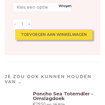
Wissen
﹣
﹢
TOEVOEGEN AAN WINKELWAGEN
JE ZOU OOK KUNNEN HOUDEN
VAN …
Poncho Sea Totemdier -
Omslagdoek
€
79.50
incl. 21% BTW