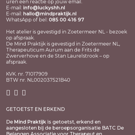
uren een reactie op jouw email.
E-mail:
info@luckyshh.nl
E-mail:
hallo@mindpraktijk.nl
WhatsApp of bel:
085 00 416 97
Het atelier is gevestigd in Zoetermeer NL - bezoek
op afspraak.
De Mind Praktijk is gevestigd in Zoetermeer NL,
Therapeuticum Aurum aan de Frits de
Zwerverhove en de Stan Laurelstrook – op
afspraak.
KVK. nr. 71017909
BTW nr. NL002037521B40
GETOETST EN ERKEND
De
Mind Praktijk
is getoetst, erkend en
aangesloten bij de beroepsorganisatie BATC De
Belangen Associatie voor Therapeut en