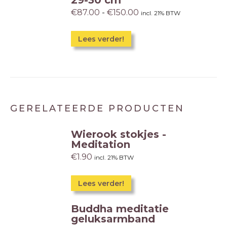
29-30 cm
€
87.00
-
€
150.00
incl. 21% BTW
Lees verder!
GERELATEERDE PRODUCTEN
Wierook stokjes -
Meditation
€
1.90
incl. 21% BTW
Lees verder!
Buddha meditatie
geluksarmband