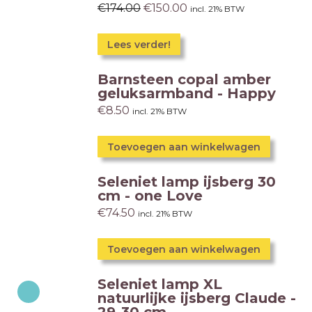
€
174.00
€
150.00
incl. 21% BTW
Lees verder!
Barnsteen copal amber
geluksarmband - Happy
€
8.50
incl. 21% BTW
Toevoegen aan winkelwagen
Seleniet lamp ijsberg 30
cm - one Love
€
74.50
incl. 21% BTW
Toevoegen aan winkelwagen
Seleniet lamp XL
natuurlijke ijsberg Claude -