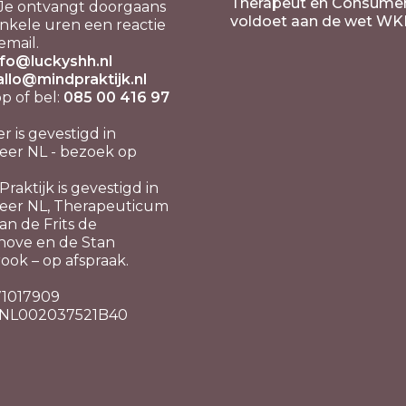
Therapeut en Consume
Je ontvangt doorgaans
voldoet aan de wet WK
nkele uren een reactie
email.
nfo@luckyshh.nl
allo@mindpraktijk.nl
 of bel:
085 00 416 97
er is gevestigd in
er NL - bezoek op
raktijk is gevestigd in
eer NL, Therapeuticum
n de Frits de
hove en de Stan
ook – op afspraak.
 71017909
 NL002037521B40