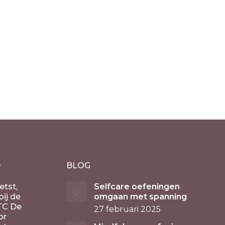
D
BLOG
etst,
Selfcare oefeningen
ij de
omgaan met spanning
TC De
27 februari 2025
or