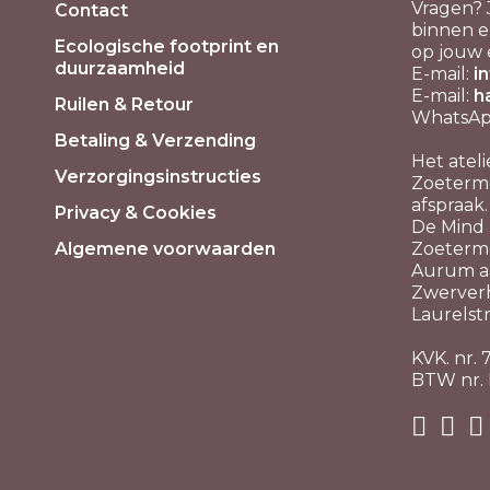
Vragen? 
Contact
binnen e
Ecologische footprint en
op jouw 
duurzaamheid
E-mail:
i
E-mail:
h
Ruilen & Retour
WhatsApp
Betaling & Verzending
Het ateli
Verzorgingsinstructies
Zoeterme
afspraak.
Privacy & Cookies
De Mind P
Algemene voorwaarden
Zoeterm
Aurum aa
Zwerver
Laurelstr
KVK. nr.
BTW nr.