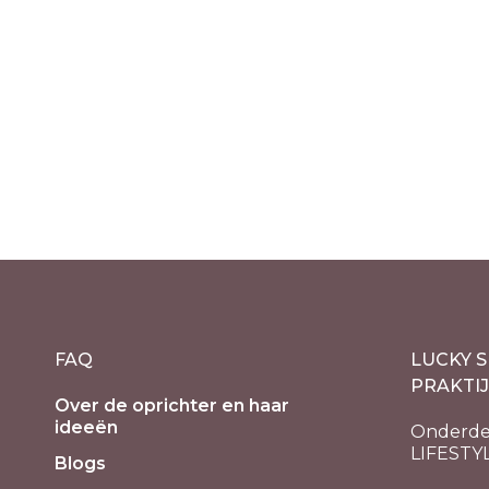
Seleniet lamp ijsberg 30
Seleni
cm – one Love
natuurl
– 29-3
€
74.50
incl. 21% BTW
€
87.00
-
FAQ
LUCKY S
PRAKTI
Over de oprichter en haar
ideeën
Onderde
LIFESTY
Blogs