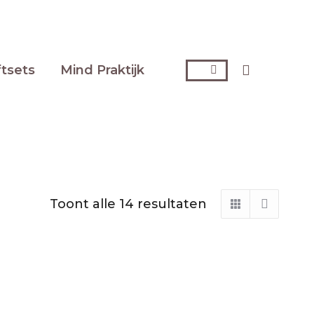
Zoeken:
ftsets
Mind Praktijk
Toont alle 14 resultaten
Gesorteerd
op
nieuwste