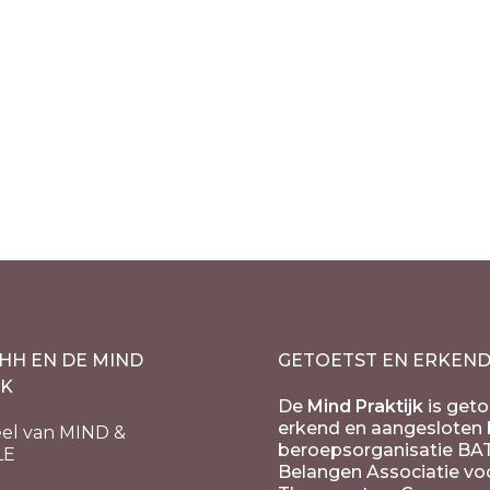
et lamp XL
ijke ijsberg Claude
0 cm
€
150.00
Prijsklasse:
incl. 21% BTW
€87.00
tot
€150.00
HH EN DE MIND
GETOETST EN ERKEN
JK
De
Mind Praktijk
is geto
erkend en aangesloten b
el van MIND &
beroepsorganisatie BA
LE
Belangen Associatie vo