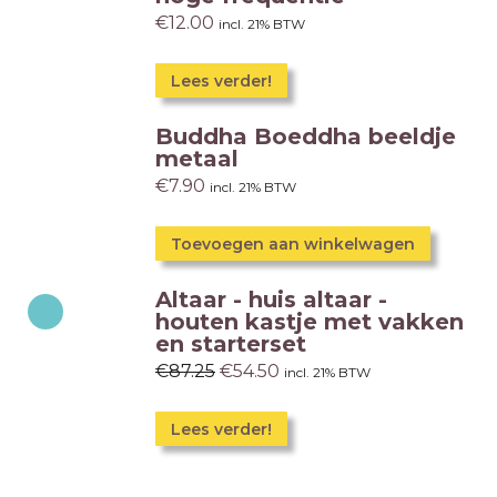
€
12.00
incl. 21% BTW
Lees verder!
Buddha Boeddha beeldje
metaal
€
7.90
incl. 21% BTW
Toevoegen aan winkelwagen
Altaar - huis altaar -
houten kastje met vakken
en starterset
€
87.25
€
54.50
incl. 21% BTW
Lees verder!