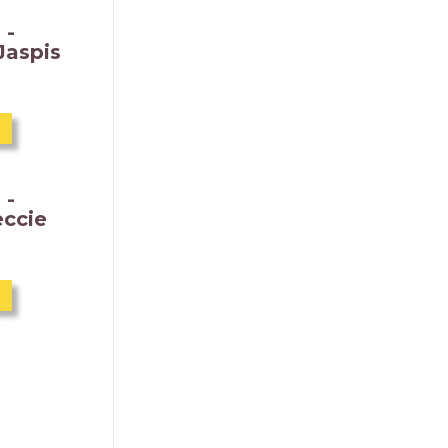
 -
Jaspis
 -
eccie