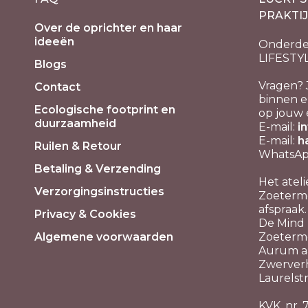
PRAKTI
Over de oprichter en haar
ideeën
Onderde
LIFESTY
Blogs
Vragen? 
Contact
binnen e
Ecologische footprint en
op jouw 
duurzaamheid
E-mail:
i
E-mail:
h
Ruilen & Retour
WhatsApp
Betaling & Verzending
Het ateli
Verzorgingsinstructies
Zoeterme
afspraak.
Privacy & Cookies
De Mind P
Algemene voorwaarden
Zoeterm
Aurum aa
Zwerver
Laurelstr
KVK. nr.