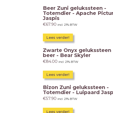
Beer Zuni gelukssteen -
Totemdier - Apache Pictu
Jaspis
€
67.90
incl. 21% BTW
Lees verder!
Zwarte Onyx gelukssteen
beer - Bear Skyler
€
84.00
incl. 21% BTW
Lees verder!
Bizon Zuni gelukssteen -
Totemdier - Luipaard Jasp
€
57.90
incl. 21% BTW
Lees verder!