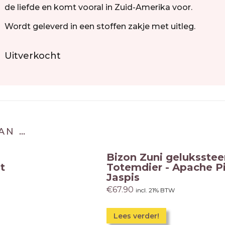
de liefde en komt vooral in Zuid-Amerika voor.
Wordt geleverd in een stoffen zakje met uitleg.
Uitverkocht
AN …
Bizon Zuni geluksstee
t
Totemdier - Apache P
Jaspis
€
67.90
incl. 21% BTW
Lees verder!