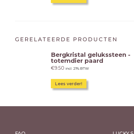
GERELATEERDE PRODUCTEN
Bergkristal gelukssteen -
totemdier paard
€
9.50
incl. 21% BTW
Lees verder!
FAQ
LUCKY S