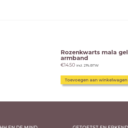
Rozenkwarts mala ge
armband
€
14.50
incl. 21% BTW
Toevoegen aan winkelwagen
HH EN DE MIND
GETOETST EN ERKEN