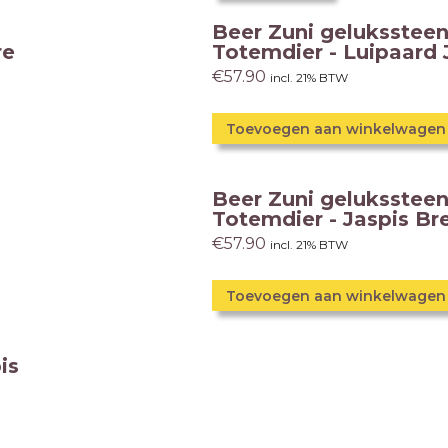
Beer Zuni gelukssteen
re
Totemdier - Luipaard 
€
57.90
incl. 21% BTW
Toevoegen aan winkelwagen
Beer Zuni gelukssteen
Totemdier - Jaspis Br
€
57.90
incl. 21% BTW
Toevoegen aan winkelwagen
is