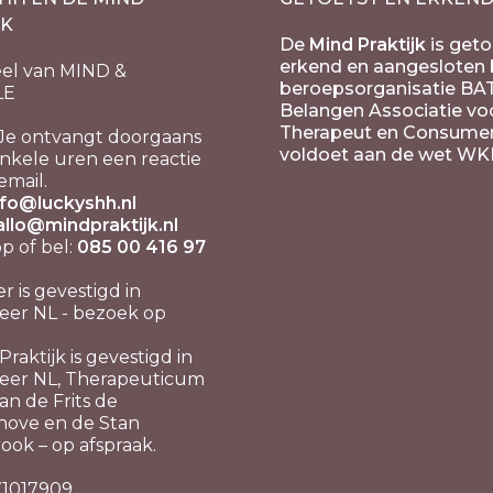
JK
De
Mind Praktijk
is geto
erkend en aangesloten b
el van MIND &
beroepsorganisatie BA
LE
Belangen Associatie vo
Therapeut en Consume
Je ontvangt doorgaans
voldoet aan de wet WK
nkele uren een reactie
email.
nfo@luckyshh.nl
allo@mindpraktijk.nl
 of bel:
085 00 416 97
er is gevestigd in
er NL - bezoek op
raktijk is gevestigd in
eer NL, Therapeuticum
n de Frits de
hove en de Stan
ook – op afspraak.
 71017909