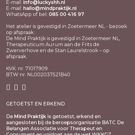
E-mail:
info@luckyshh.nl
E-mail:
hallo@mindpraktijk.nl
WhatsApp of bel:
085 00 416 97
Het atelier is gevestigd in Zoetermeer NL - bezoek
op afspraak.
De Mind Praktijk is gevestigd in Zoetermeer NL,
Therapeuticum Aurum aan de Frits de
Zwerverhove en de Stan Laurelstrook – op
afspraak.
KVK. nr. 71017909
BTW nr. NL002037521B40
GETOETST EN ERKEND
De
Mind Praktijk
is getoetst, erkend en
aangesloten bij de beroepsorganisatie BATC De
Belangen Associatie voor Therapeut en
Consument en voldoet aan de wet WKKGZ.