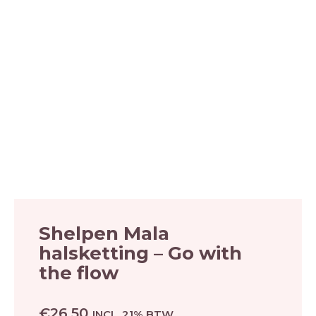
Shelpen Mala
halsketting – Go with
the flow
€
26.50
INCL. 21% BTW