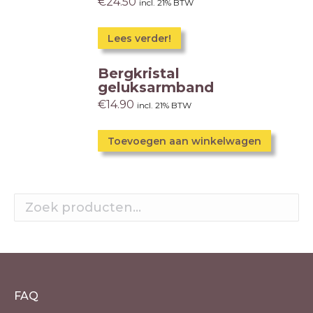
€
24.50
incl. 21% BTW
Lees verder!
Bergkristal
geluksarmband
€
14.90
incl. 21% BTW
Toevoegen aan winkelwagen
FAQ