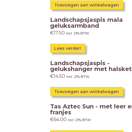
Toevoegen aan winkelwagen
Landschapsjaspis mala
geluksarmband
€
17.50
incl. 21% BTW
Lees verder!
Landschapsjaspis -
gelukshanger met halsket
€
14.50
incl. 21% BTW
Toevoegen aan winkelwagen
Tas Aztec Sun - met leer 
franjes
€
64.00
incl. 21% BTW