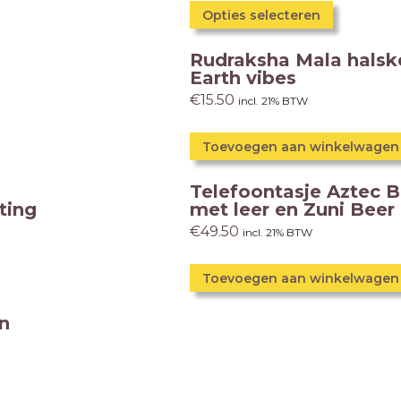
Opties selecteren
Rudraksha Mala halske
Earth vibes
€
15.50
incl. 21% BTW
Toevoegen aan winkelwagen
Telefoontasje Aztec B
ting
met leer en Zuni Beer
€
49.50
incl. 21% BTW
Toevoegen aan winkelwagen
en