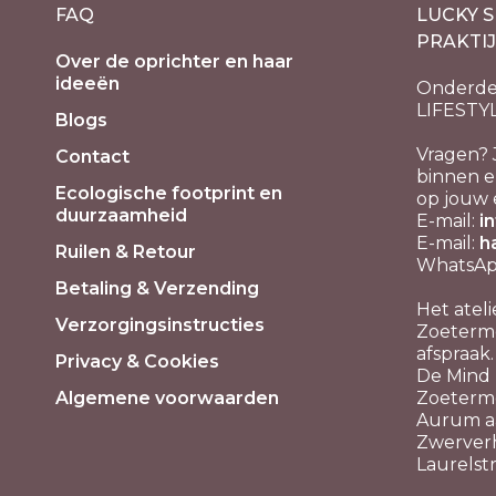
FAQ
LUCKY S
PRAKTI
Over de oprichter en haar
ideeën
Onderde
LIFESTY
Blogs
Vragen? 
Contact
binnen e
Ecologische footprint en
op jouw 
duurzaamheid
E-mail:
i
E-mail:
h
Ruilen & Retour
WhatsApp
Betaling & Verzending
Het ateli
Verzorgingsinstructies
Zoeterme
afspraak.
Privacy & Cookies
De Mind P
Algemene voorwaarden
Zoeterm
Aurum aa
Zwerver
Laurelstr