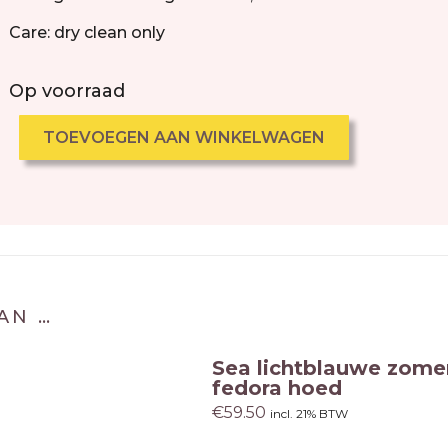
Care: dry clean only
Op voorraad
TOEVOEGEN AAN WINKELWAGEN
AN …
Sea lichtblauwe zome
fedora hoed
€
59.50
incl. 21% BTW