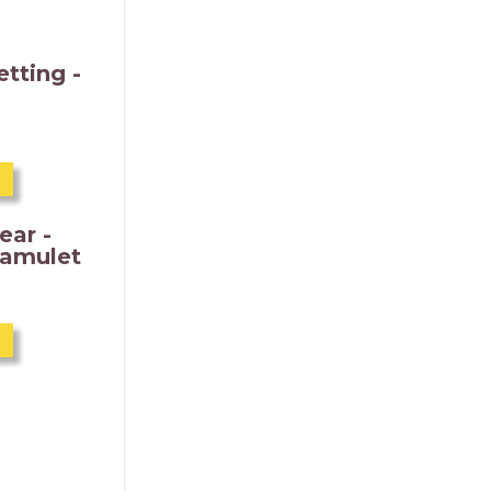
tting -
ear -
 amulet