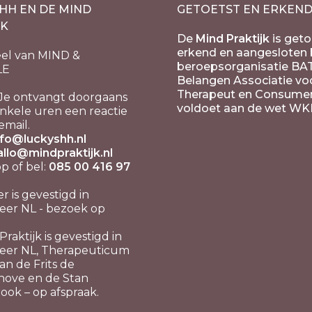
HH EN DE MIND
GETOETST EN ERKEN
JK
De
Mind Praktijk
is geto
erkend en aangesloten b
el van MIND &
beroepsorganisatie BA
LE
Belangen Associatie vo
Therapeut en Consume
Je ontvangt doorgaans
voldoet aan de wet WK
nkele uren een reactie
email.
nfo@luckyshh.nl
allo@mindpraktijk.nl
 of bel:
085 00 416 97
er is gevestigd in
er NL - bezoek op
raktijk is gevestigd in
eer NL, Therapeuticum
n de Frits de
hove en de Stan
ook – op afspraak.