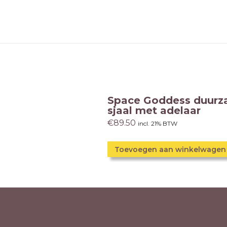
Space Goddess duur
sjaal met adelaar
€
89.50
incl. 21% BTW
Toevoegen aan winkelwagen