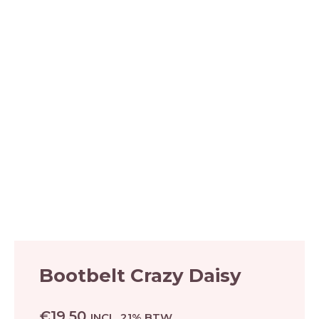
Bootbelt Crazy Daisy
€
19.50
INCL. 21% BTW