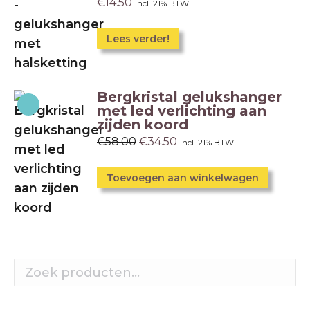
€
14.50
incl. 21% BTW
Lees verder!
Bergkristal gelukshanger
met led verlichting aan
zijden koord
€
58.00
€
34.50
incl. 21% BTW
Toevoegen aan winkelwagen