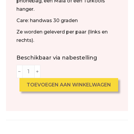
phonebag, een Mala of een Turkoois
hanger.
Care: handwas 30 graden
Ze worden geleverd per paar (links en
rechts).
Beschikbaar via nabestelling
﹣
﹢
TOEVOEGEN AAN WINKELWAGEN