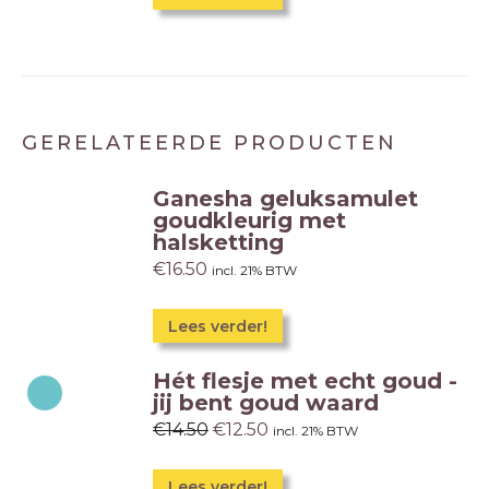
GERELATEERDE PRODUCTEN
Ganesha geluksamulet
goudkleurig met
halsketting
€
16.50
incl. 21% BTW
Lees verder!
Hét flesje met echt goud -
jij bent goud waard
€
14.50
€
12.50
incl. 21% BTW
Lees verder!