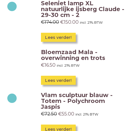
Seleniet lamp XL
natuurlijke ijsberg Claude -
29-30 cm - 2
€
174.00
€
150.00
incl. 21% BTW
Lees verder!
Bloemzaad Mala -
overwinning en trots
€
16.50
incl. 21% BTW
Lees verder!
Vlam sculptuur blauw -
Totem - Polychroom
Jaspis
€
72.50
€
55.00
incl. 21% BTW
Lees verder!