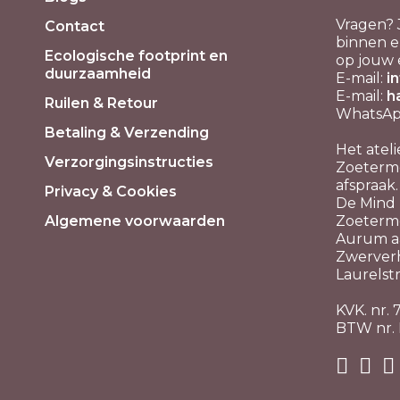
Vragen? 
Contact
binnen e
Ecologische footprint en
op jouw 
duurzaamheid
E-mail:
i
E-mail:
h
Ruilen & Retour
WhatsApp
Betaling & Verzending
Het ateli
Verzorgingsinstructies
Zoeterme
afspraak.
Privacy & Cookies
De Mind P
Algemene voorwaarden
Zoeterm
Aurum aa
Zwerver
Laurelstr
KVK. nr.
BTW nr.