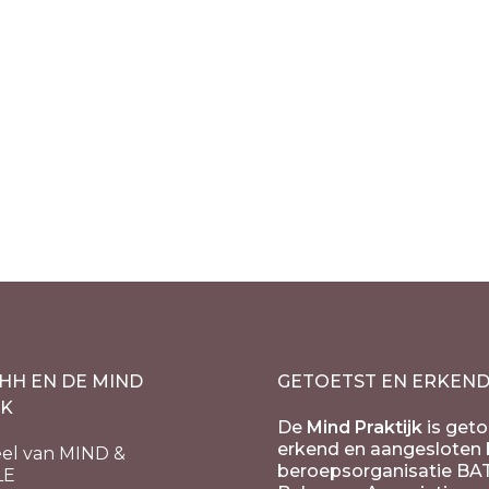
et lamp dubbele
Seleniet lamp ijsbe
 – A kwaliteit
cm – one Love
€
74.50
cl. 21% BTW
incl. 21% BTW
HH EN DE MIND
GETOETST EN ERKEN
JK
De
Mind Praktijk
is geto
erkend en aangesloten b
el van MIND &
beroepsorganisatie BA
LE