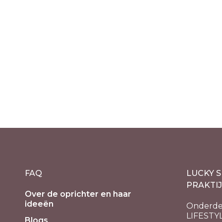
Seleniet lamp cilinder –
Seleni
energy
ijsberg
€
72.90
€
69.90
incl. 21% BTW
in
FAQ
LUCKY S
PRAKTI
Over de oprichter en haar
ideeën
Onderde
LIFESTY
Blogs