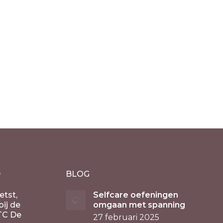
rg 30
Grote Zoutsteen duo
sfeerlicht
theelichthouder – zuiver
€
14.50
incl. 21% BTW
D
BLOG
etst,
Selfcare oefeningen
ij de
omgaan met spanning
TC De
27 februari 2025