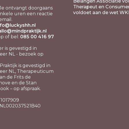
Belangen Associatie vo
Therapeut en Consume
Je ontvangt doorgaans
voldoet aan de wet WK
nkele uren een reactie
email.
nfo@luckyshh.nl
allo@mindpraktijk.nl
 of bel:
085 00 416 97
er is gevestigd in
er NL - bezoek op
raktijk is gevestigd in
eer NL, Therapeuticum
n de Frits de
hove en de Stan
ook – op afspraak.
 71017909
 NL002037521B40