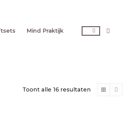
Zoeken:
ftsets
Mind Praktijk
Toont alle 16 resultaten
Gesorteerd
op
nieuwste