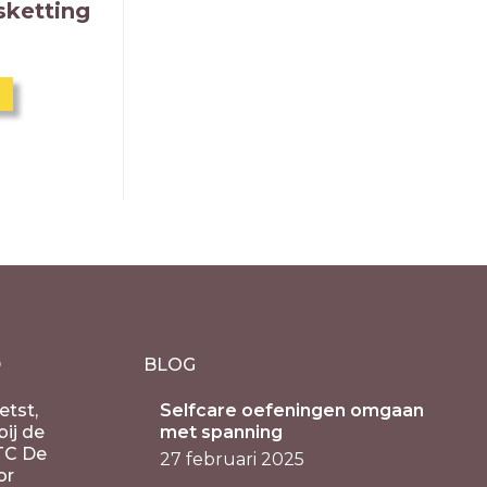
sketting
D
BLOG
etst,
Selfcare oefeningen omgaan
ij de
met spanning
TC De
27 februari 2025
or