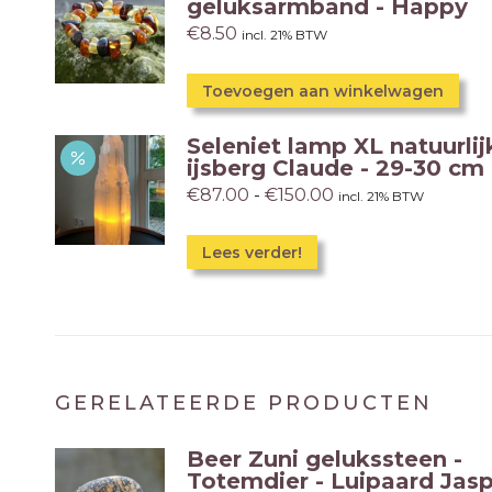
geluksarmband - Happy
€
8.50
incl. 21% BTW
Toevoegen aan winkelwagen
Seleniet lamp XL natuurlij
ijsberg Claude - 29-30 cm
€
87.00
-
€
150.00
incl. 21% BTW
Lees verder!
GERELATEERDE PRODUCTEN
Beer Zuni gelukssteen -
Totemdier - Luipaard Jasp