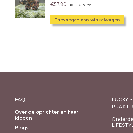
€
57.90
incl. 21% BTW
Toevoegen aan winkelwagen
FAQ
LUCKY S
PRAKTI
Over de oprichter en haar
ideeën
Onderde
LIFESTY
Blogs