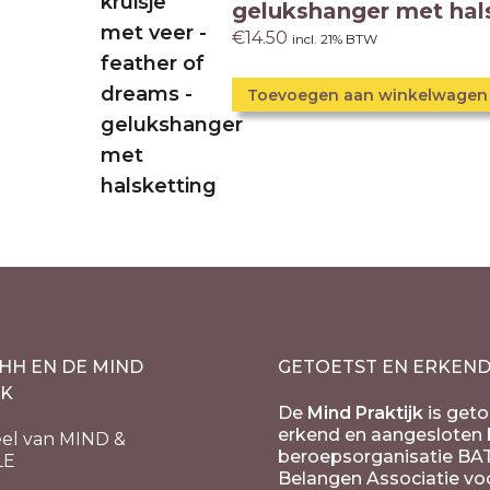
gelukshanger met hal
€
14.50
incl. 21% BTW
Toevoegen aan winkelwagen
HH EN DE MIND
GETOETST EN ERKEN
JK
De
Mind Praktijk
is geto
erkend en aangesloten b
el van MIND &
beroepsorganisatie BA
LE
Belangen Associatie vo