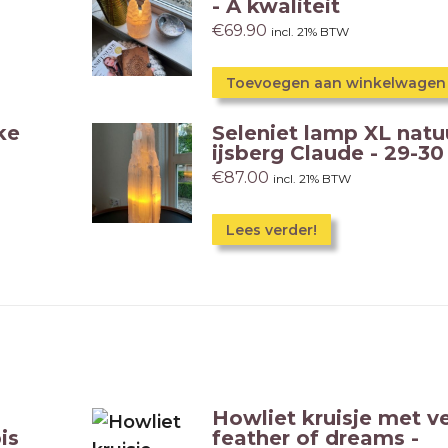
- A kwaliteit
€
69.90
incl. 21% BTW
Toevoegen aan winkelwagen
ke
Seleniet lamp XL natuu
ijsberg Claude - 29-30
€
87.00
incl. 21% BTW
Lees verder!
Howliet kruisje met ve
is
feather of dreams -