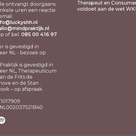
Therapeut en Consume
Je ontvangt doorgaans
voldoet aan de wet WK
nkele uren een reactie
email.
nfo@luckyshh.nl
allo@mindpraktijk.nl
 of bel:
085 00 416 97
er is gevestigd in
er NL - bezoek op
raktijk is gevestigd in
eer NL, Therapeuticum
n de Frits de
hove en de Stan
ook – op afspraak.
 71017909
 NL002037521B40