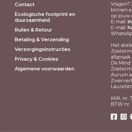
Vragen? 
Contact
binnen e
Ecologische footprint en
op jouw 
duurzaamheid
E-mail:
i
E-mail:
h
Ruilen & Retour
WhatsApp
Betaling & Verzending
Het ateli
Verzorgingsinstructies
Zoeterme
afspraak.
Privacy & Cookies
De Mind P
Algemene voorwaarden
Zoeterm
Aurum aa
Zwerver
Laurelstr
KVK. nr.
BTW nr.