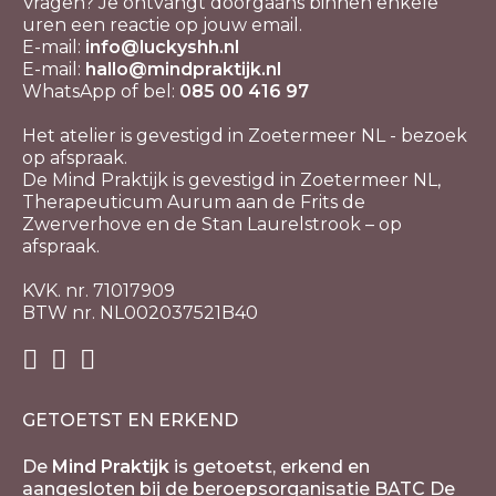
Vragen? Je ontvangt doorgaans binnen enkele
uren een reactie op jouw email.
E-mail:
info@luckyshh.nl
E-mail:
hallo@mindpraktijk.nl
WhatsApp of bel:
085 00 416 97
Het atelier is gevestigd in Zoetermeer NL - bezoek
op afspraak.
De Mind Praktijk is gevestigd in Zoetermeer NL,
Therapeuticum Aurum aan de Frits de
Zwerverhove en de Stan Laurelstrook – op
afspraak.
KVK. nr. 71017909
BTW nr. NL002037521B40
GETOETST EN ERKEND
De
Mind Praktijk
is getoetst, erkend en
aangesloten bij de beroepsorganisatie BATC De