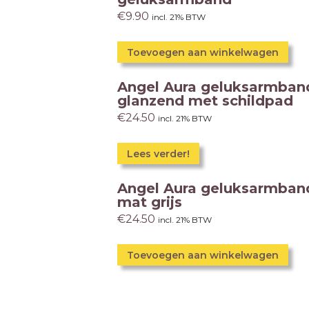
€
9.90
incl. 21% BTW
Toevoegen aan winkelwagen
Angel Aura geluksarmban
glanzend met schildpad
€
24.50
incl. 21% BTW
Lees verder!
Angel Aura geluksarmban
mat grijs
€
24.50
incl. 21% BTW
Toevoegen aan winkelwagen