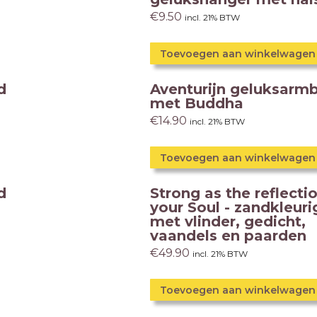
€
9.50
incl. 21% BTW
Toevoegen aan winkelwagen
d
Aventurijn geluksarm
met Buddha
€
14.90
incl. 21% BTW
Toevoegen aan winkelwagen
d
Strong as the reflecti
your Soul - zandkleuri
met vlinder, gedicht,
vaandels en paarden
€
49.90
incl. 21% BTW
Toevoegen aan winkelwagen