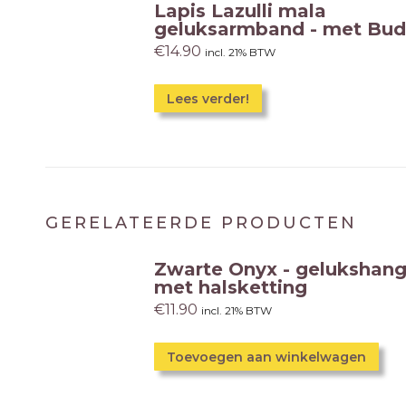
Lapis Lazulli mala
geluksarmband - met Bu
€
14.90
incl. 21% BTW
Lees verder!
GERELATEERDE PRODUCTEN
Zwarte Onyx - gelukshang
met halsketting
€
11.90
incl. 21% BTW
Toevoegen aan winkelwagen