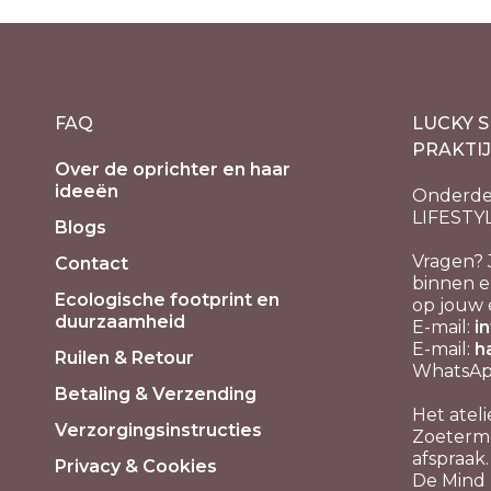
FAQ
LUCKY S
PRAKTI
Over de oprichter en haar
ideeën
Onderde
LIFESTY
Blogs
Vragen? 
Contact
binnen e
Ecologische footprint en
op jouw 
duurzaamheid
E-mail:
i
E-mail:
h
Ruilen & Retour
WhatsApp
Betaling & Verzending
Het ateli
Verzorgingsinstructies
Zoeterme
afspraak.
Privacy & Cookies
De Mind P