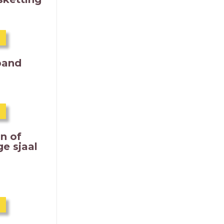
band
on of
ge sjaal