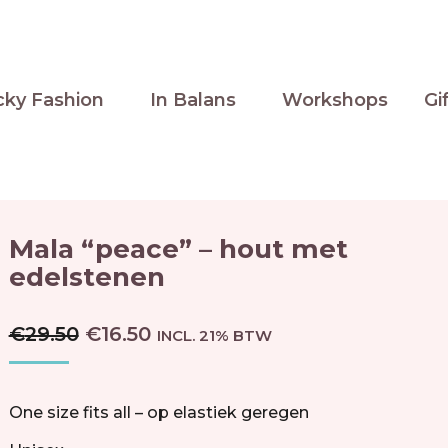
cky Fashion
In Balans
Workshops
Gi
Mala “peace” – hout met
edelstenen
€
29.50
€
16.50
INCL. 21% BTW
One size fits all – op elastiek geregen