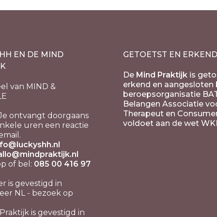
HH EN DE MIND
GETOETST EN ERKEN
JK
De
Mind Praktijk
is geto
erkend en aangesloten b
el van MIND &
beroepsorganisatie BA
LE
Belangen Associatie vo
Therapeut en Consume
Je ontvangt doorgaans
voldoet aan de wet WK
nkele uren een reactie
email.
nfo@luckyshh.nl
allo@mindpraktijk.nl
 of bel:
085 00 416 97
er is gevestigd in
er NL - bezoek op
raktijk is gevestigd in