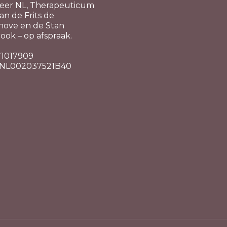
eer NL, Therapeuticum
n de Frits de
hove en de Stan
ook – op afspraak.
 71017909
 NL002037521B40