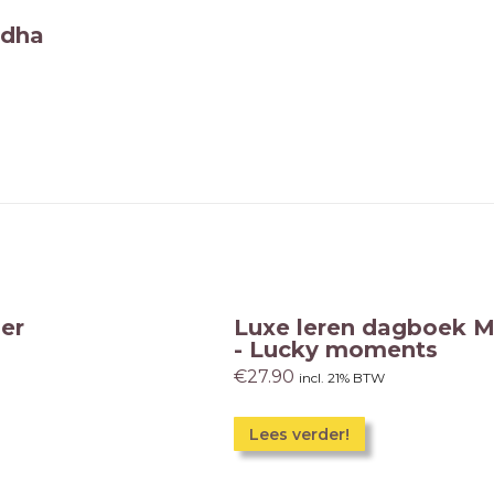
ddha
er
Luxe leren dagboek 
- Lucky moments
€
27.90
incl. 21% BTW
Lees verder!