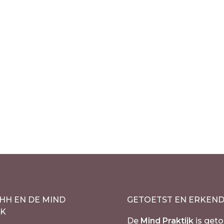
Out of stock
Out of stoc
Zuni gelukssteen –
Beer Zuni geluksst
ier – Apache
Totemdier – Apac
 Jaspis
Picture Jaspis
€
67.90
l. 21% BTW
incl. 21% BTW
HH EN DE MIND
GETOETST EN ERKEN
JK
De
Mind Praktijk
is geto