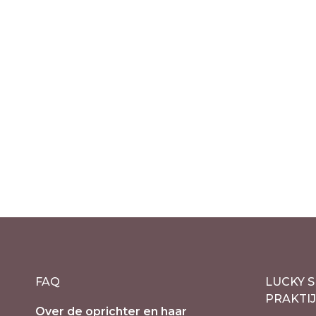
Out of stock
Bizon Zuni gelukssteen –
Bizon 
Totemdier – Luipaard
Totemd
Jaspis
Picture
€
57.90
€
67.90
incl. 21% BTW
inc
FAQ
LUCKY S
PRAKTI
Over de oprichter en haar