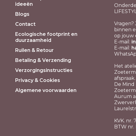
ideeën
Onderde
LIFESTY
Blogs
Vragen? 
Contact
binnen e
Ecologische footprint en
op jouw 
duurzaamheid
E-mail:
i
E-mail:
h
Ruilen & Retour
WhatsApp
Betaling & Verzending
Het ateli
Verzorgingsinstructies
Zoeterme
afspraak.
Privacy & Cookies
De Mind P
Algemene voorwaarden
Zoeterm
Aurum aa
Zwerver
Laurelstr
KVK. nr.
BTW nr.