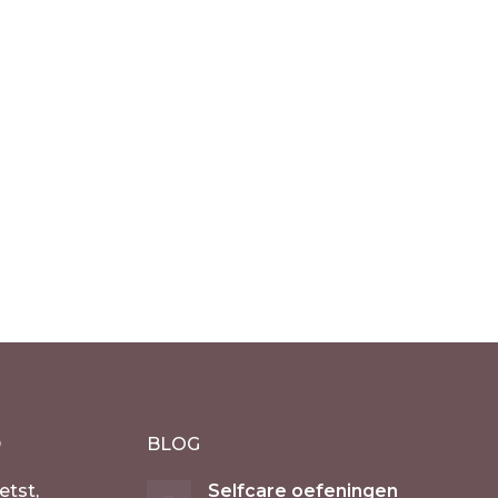
k
een –
he
D
BLOG
etst,
Selfcare oefeningen