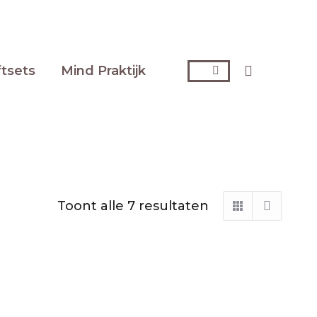
Zoeken:
ftsets
Mind Praktijk
Gesorteerd
Toont alle 7 resultaten
op
nieuwste