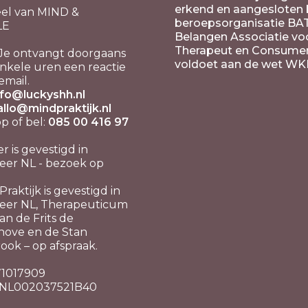
erkend en aangesloten b
el van MIND &
beroepsorganisatie BA
LE
Belangen Associatie vo
Therapeut en Consume
Je ontvangt doorgaans
voldoet aan de wet WK
nkele uren een reactie
email.
nfo@luckyshh.nl
allo@mindpraktijk.nl
 of bel:
085 00 416 97
er is gevestigd in
er NL - bezoek op
raktijk is gevestigd in
eer NL, Therapeuticum
n de Frits de
hove en de Stan
ook – op afspraak.
 71017909
 NL002037521B40