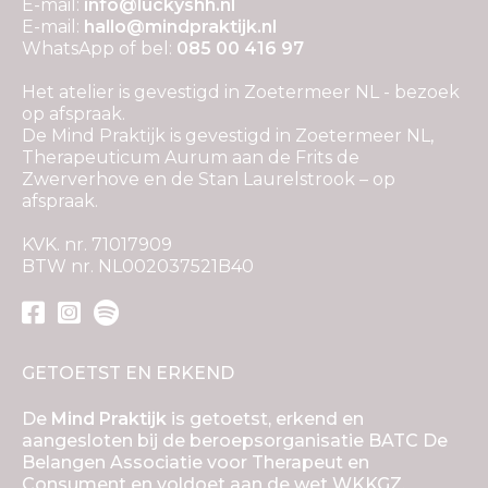
E-mail:
info@luckyshh.nl
E-mail:
hallo@mindpraktijk.nl
WhatsApp of bel:
085 00 416 97
Het atelier is gevestigd in Zoetermeer NL - bezoek
op afspraak.
De Mind Praktijk is gevestigd in Zoetermeer NL,
Therapeuticum Aurum aan de Frits de
Zwerverhove en de Stan Laurelstrook – op
afspraak.
KVK. nr. 71017909
BTW nr. NL002037521B40
GETOETST EN ERKEND
De
Mind Praktijk
is getoetst, erkend en
aangesloten bij de beroepsorganisatie BATC De
Belangen Associatie voor Therapeut en
Consument en voldoet aan de wet WKKGZ.