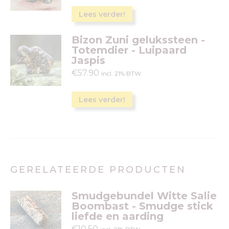
Lees verder!
Bizon Zuni gelukssteen -
Totemdier - Luipaard
Jaspis
€
57.90
incl. 21% BTW
Lees verder!
GERELATEERDE PRODUCTEN
Smudgebundel Witte Salie
Boombast - Smudge stick
liefde en aarding
€
10.50