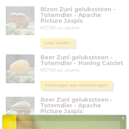
Bizon Zuni gelukssteen -
Totemdier - Apache
Picture Jaspis
€
67.90
incl. 21% BTW
Lees verder!
Beer Zuni gelukssteen -
Totemdier - Honing Calciet
€
57.90
incl. 21% BTW
Toevoegen aan winkelwagen
Beer Zuni gelukssteen -
Totemdier - Apache
Picture Jaspis
×
€
67.90
incl. 21% BTW