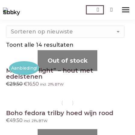
Zoeken:
Toont alle 14 resultaten
Gesorteerd
op
Out of stock
nieuwste
Aanbieding!
Mala “live light” – hout met
edelstenen
€
29.50
Oorspronkelijke
€
16.50
Huidige
incl. 21% BTW
prijs
prijs
was:
is:
€29.50.
€16.50.
Boho fedora trilby hoed wijn rood
€
49.50
incl. 21% BTW