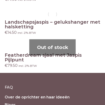
Landschapsjaspis – gelukshanger met
halsketting
€
14.50
incl. 21% BTW
Out of stock
Featherdream sjaal met Jaspis
Pijlpunt
€
79.50
incl. 21% BTW
FAQ
Over de oprichter en haar ideeën
Blogs