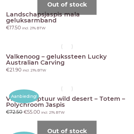
Out of stock
Landschapsjaspis mala
geluksarmband
€
17.50
incl. 21% BTW
Valkenoog – gelukssteen Lucky
Australian Carving
€
21.90
incl. 21% BTW
Aanbieding!
Vlam sculptuur wild desert – Totem –
Polychroom Jaspis
€
72.50
Oorspronkelijke
€
55.00
Huidige
incl. 21% BTW
prijs
prijs
was:
is:
€72.50.
€55.00.
Out of stock