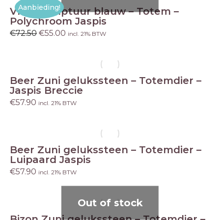
Aanbieding!
Vlam sculptuur blauw – Totem –
Polychroom Jaspis
€
72.50
Oorspronkelijke
€
55.00
Huidige
incl. 21% BTW
prijs
prijs
was:
is:
€72.50.
€55.00.
Beer Zuni gelukssteen – Totemdier –
Jaspis Breccie
€
57.90
incl. 21% BTW
Beer Zuni gelukssteen – Totemdier –
Luipaard Jaspis
€
57.90
incl. 21% BTW
Out of stock
Bizon Zuni gelukssteen – Totemdier –