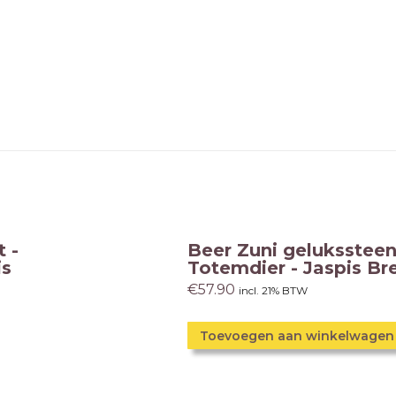
 -
Beer Zuni gelukssteen
is
Totemdier - Jaspis Br
€
57.90
incl. 21% BTW
Toevoegen aan winkelwagen