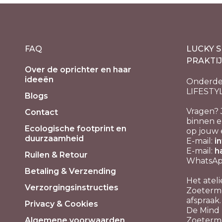
FAQ
LUCKY S
PRAKTI
Over de oprichter en haar
ideeën
Onderde
LIFESTY
Blogs
Vragen? 
Contact
binnen e
Ecologische footprint en
op jouw 
duurzaamheid
E-mail:
i
E-mail:
h
Ruilen & Retour
WhatsApp
Betaling & Verzending
Het ateli
Verzorgingsinstructies
Zoeterme
afspraak.
Privacy & Cookies
De Mind P
Algemene voorwaarden
Zoeterm