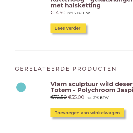
met halsketting
€
14.50
incl. 21% BTW
Lees verder!
GERELATEERDE PRODUCTEN
Vlam sculptuur wild desert
Totem - Polychroom Jasp
€
72.50
€
55.00
incl. 21% BTW
Toevoegen aan winkelwagen