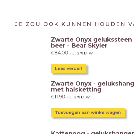
JE ZOU OOK KUNNEN HOUDEN V
Zwarte Onyx gelukssteen
beer - Bear Skyler
€
84.00
incl. 21% BTW
Lees verder!
Zwarte Onyx - gelukshang
met halsketting
€
11.90
incl. 21% BTW
Toevoegen aan winkelwagen
Kattenoog - gelukshanger