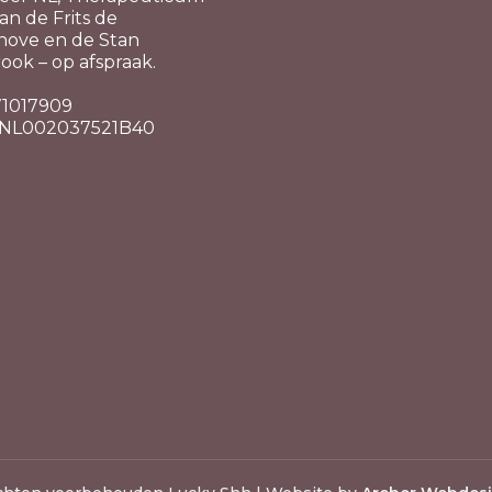
n de Frits de
hove en de Stan
ook – op afspraak.
 71017909
 NL002037521B40