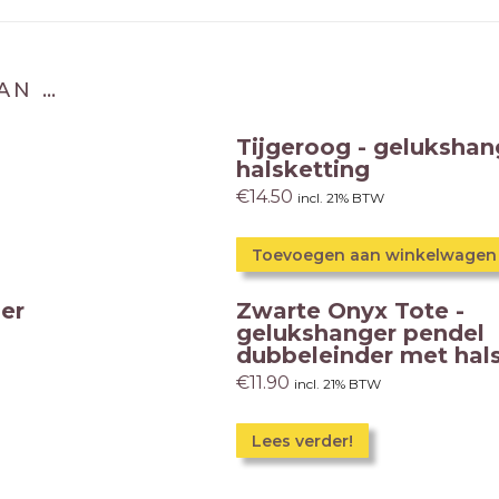
AN …
Tijgeroog - geluksha
halsketting
€
14.50
incl. 21% BTW
Toevoegen aan winkelwagen
er
Zwarte Onyx Tote -
gelukshanger pendel
dubbeleinder met hal
€
11.90
incl. 21% BTW
Lees verder!