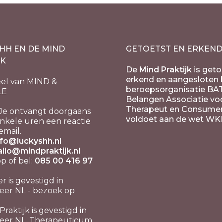
HH EN DE MIND
GETOETST EN ERKEN
JK
De
Mind Praktijk
is geto
erkend en aangesloten b
el van MIND &
beroepsorganisatie BA
LE
Belangen Associatie vo
Therapeut en Consume
Je ontvangt doorgaans
voldoet aan de wet WK
nkele uren een reactie
email.
nfo@luckyshh.nl
allo@mindpraktijk.nl
 of bel:
085 00 416 97
er is gevestigd in
er NL - bezoek op
raktijk is gevestigd in
eer NL, Therapeuticum