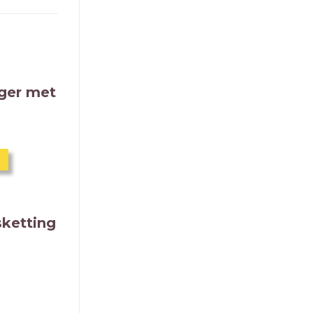
nger met
sketting