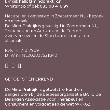
E-mail:
hallo@mindpraktijk.nl
WhatsApp of bel:
085 00 416 97
Het atelier is gevestigd in Zoetermeer NL - bezoek
op afspraak.
De Mind Praktijk is gevestigd in Zoetermeer NL,
Therapeuticum Aurum aan de Frits de
Zwerverhove en de Stan Laurelstrook – op
afspraak.
KVK. nr. 71017909
BTW nr. NL002037521B40
GETOETST EN ERKEND
De
Mind Praktijk
is getoetst, erkend en
aangesloten bij de beroepsorganisatie BATC De
Belangen Associatie voor Therapeut en
Consument en voldoet aan de wet WKKGZ.