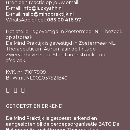
uren een reactie op jouw email.
E-mail:
info@luckyshh.nl
E-mail:
hallo@mindpraktijk.nl
WhatsApp of bel:
085 00 416 97
Het atelier is gevestigd in Zoetermeer NL - bezoek
op afspraak.
De Mind Praktijk is gevestigd in Zoetermeer NL,
Therapeuticum Aurum aan de Frits de
Zwerverhove en de Stan Laurelstrook – op
afspraak.
KVK. nr. 71017909
BTW nr. NL002037521B40
GETOETST EN ERKEND
De
Mind Praktijk
is getoetst, erkend en
aangesloten bij de beroepsorganisatie BATC De
Belangen Associatie voor Therapeut en