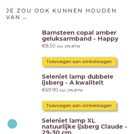
JE ZOU OOK KUNNEN HOUDEN
VAN …
Barnsteen copal amber
geluksarmband - Happy
€
8.50
incl. 21% BTW
Toevoegen aan winkelwagen
Seleniet lamp dubbele
ijsberg - A kwaliteit
€
69.90
incl. 21% BTW
Toevoegen aan winkelwagen
Seleniet lamp XL
natuurlijke ijsberg Claude -
29-30 cm