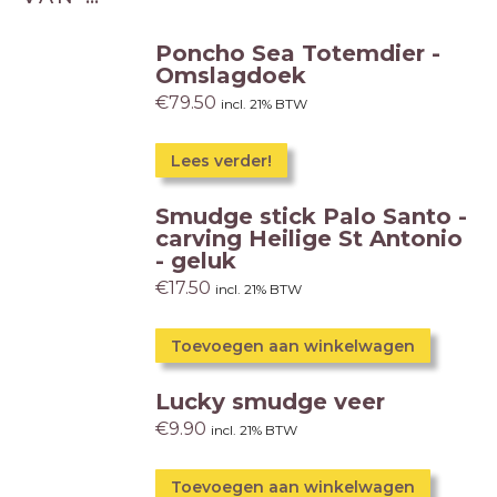
Poncho Sea Totemdier -
Omslagdoek
€
79.50
incl. 21% BTW
Lees verder!
Smudge stick Palo Santo -
carving Heilige St Antonio
- geluk
€
17.50
incl. 21% BTW
Toevoegen aan winkelwagen
Lucky smudge veer
€
9.90
incl. 21% BTW
Toevoegen aan winkelwagen