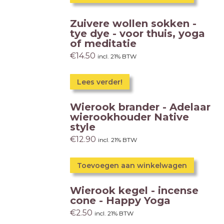
Zuivere wollen sokken -
tye dye - voor thuis, yoga
of meditatie
€
14.50
incl. 21% BTW
Lees verder!
Wierook brander - Adelaar
wierookhouder Native
style
€
12.90
incl. 21% BTW
Toevoegen aan winkelwagen
Wierook kegel - incense
cone - Happy Yoga
€
2.50
incl. 21% BTW