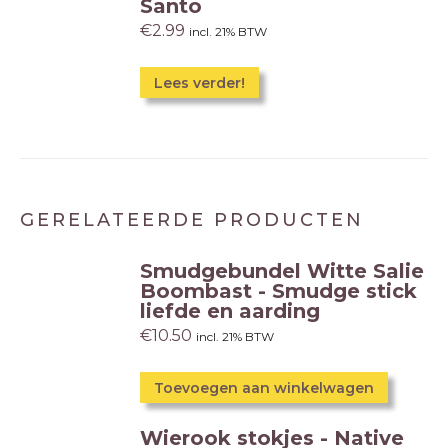
Santo
€
2.99
incl. 21% BTW
Lees verder!
GERELATEERDE PRODUCTEN
Smudgebundel Witte Salie
Boombast - Smudge stick
liefde en aarding
€
10.50
incl. 21% BTW
Toevoegen aan winkelwagen
Wierook stokjes - Native