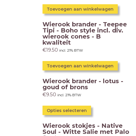
Toevoegen aan winkelwagen
Wierook brander - Teepee
Tipi - Boho style incl. div.
wierook cones - B
kwaliteit
€
19.50
incl. 21% BTW
Toevoegen aan winkelwagen
Wierook brander - lotus -
goud of brons
€
9.50
incl. 21% BTW
Opties selecteren
Wierook stokjes - Native
Soul - Witte Salie met Palo