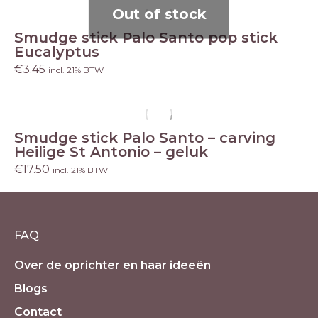
Out of stock
Smudge stick Palo Santo pop stick
Eucalyptus
€
3.45
incl. 21% BTW
Smudge stick Palo Santo – carving
Heilige St Antonio – geluk
€
17.50
incl. 21% BTW
FAQ
Over de oprichter en haar ideeën
Blogs
Contact