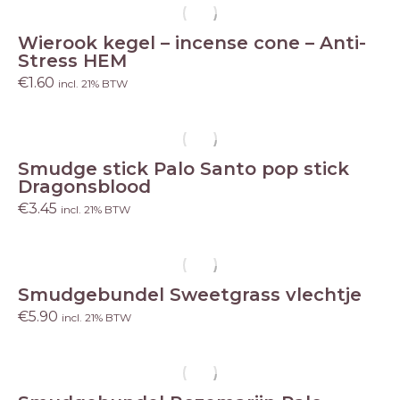
Wierook kegel – incense cone – Anti-
Stress HEM
€
1.60
incl. 21% BTW
Smudge stick Palo Santo pop stick
Dragonsblood
€
3.45
incl. 21% BTW
Smudgebundel Sweetgrass vlechtje
€
5.90
incl. 21% BTW