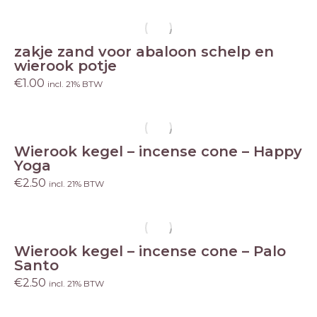
zakje zand voor abaloon schelp en
wierook potje
€
1.00
incl. 21% BTW
Wierook kegel – incense cone – Happy
Yoga
€
2.50
incl. 21% BTW
Wierook kegel – incense cone – Palo
Santo
€
2.50
incl. 21% BTW