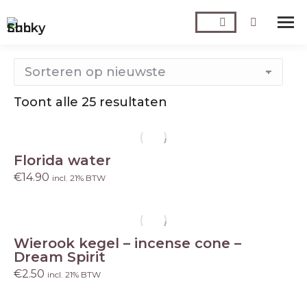
Zoeken:
Toont alle 25 resultaten
Gesorteerd
op
nieuwste
Florida water
€
14.90
incl. 21% BTW
Wierook kegel – incense cone –
Dream Spirit
€
2.50
incl. 21% BTW