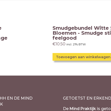
e
Smudgebundel Witte 
Bloemen - Smudge st
age
feelgood
€
10.50
incl. 21% BTW
Toevoegen aan winkelwagen
HH EN DE MIND
GETOETST EN ERKEN
JK
De
Mind Praktijk
is geto