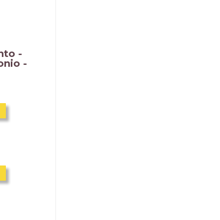
to -
onio -