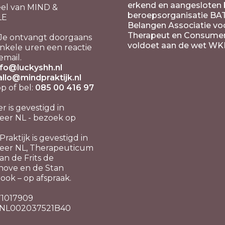
erkend en aangesloten b
el van MIND &
beroepsorganisatie BA
LE
Belangen Associatie vo
Therapeut en Consume
Je ontvangt doorgaans
voldoet aan de wet WK
nkele uren een reactie
email.
nfo@luckyshh.nl
allo@mindpraktijk.nl
 of bel:
085 00 416 97
er is gevestigd in
er NL - bezoek op
raktijk is gevestigd in
eer NL, Therapeuticum
n de Frits de
hove en de Stan
ook – op afspraak.
 71017909
 NL002037521B40