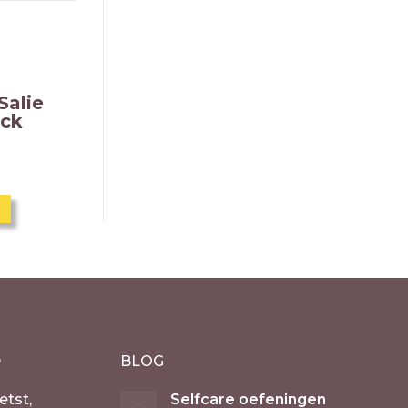
Salie
ick
D
BLOG
etst,
Selfcare oefeningen