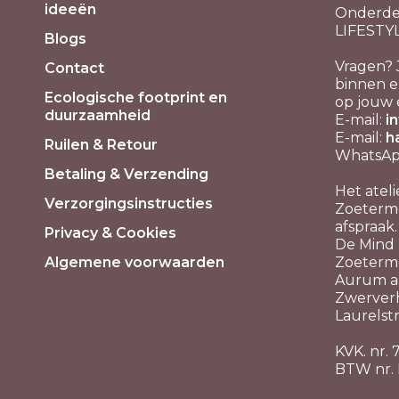
ideeën
Onderde
LIFESTY
Blogs
Vragen? 
Contact
binnen e
Ecologische footprint en
op jouw 
duurzaamheid
E-mail:
i
E-mail:
h
Ruilen & Retour
WhatsApp
Betaling & Verzending
Het ateli
Verzorgingsinstructies
Zoeterme
afspraak.
Privacy & Cookies
De Mind P
Algemene voorwaarden
Zoeterm
Aurum aa
Zwerver
Laurelstr
KVK. nr.
BTW nr.