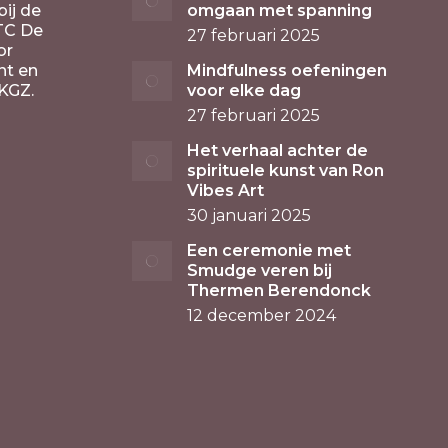
ij de
omgaan met spanning
TC De
27 februari 2025
or
nt en
Mindfulness oefeningen
KGZ.
voor elke dag
27 februari 2025
Het verhaal achter de
spirituele kunst van Ron
Vibes Art
30 januari 2025
Een ceremonie met
Smudge veren bij
Thermen Berendonck
12 december 2024