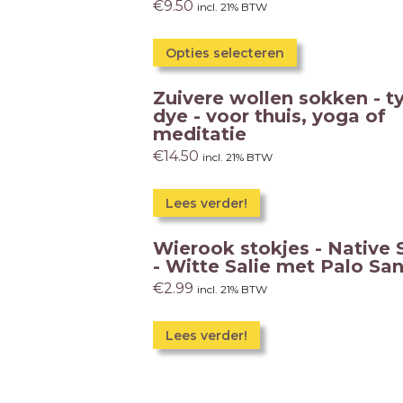
€
9.50
incl. 21% BTW
Opties selecteren
Zuivere wollen sokken - t
dye - voor thuis, yoga of
meditatie
€
14.50
incl. 21% BTW
Lees verder!
Wierook stokjes - Native 
- Witte Salie met Palo Sa
€
2.99
incl. 21% BTW
Lees verder!