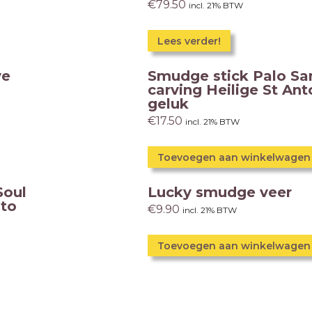
€
79.50
incl. 21% BTW
Lees verder!
ye
Smudge stick Palo San
carving Heilige St Ant
geluk
€
17.50
incl. 21% BTW
Toevoegen aan winkelwagen
Soul
Lucky smudge veer
nto
€
9.90
incl. 21% BTW
Toevoegen aan winkelwagen