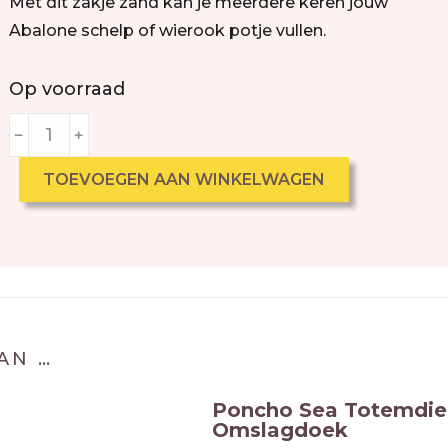
Met dit zakje zand kan je meerdere keren jouw
Abalone schelp of wierook potje vullen.
Op voorraad
﹣
﹢
TOEVOEGEN AAN WINKELWAGEN
AN …
Poncho Sea Totemdier
Omslagdoek