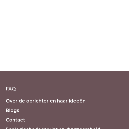
Dusty Wolf Moon sjaal met
Bergkristal
€
79.50
incl. 21% BTW
FAQ
Over de oprichter en haar ideeën
Blogs
Contact