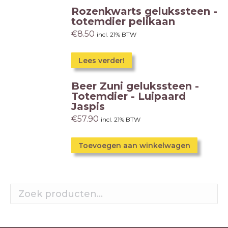
Rozenkwarts gelukssteen -
totemdier pelikaan
€
8.50
incl. 21% BTW
Lees verder!
Beer Zuni gelukssteen -
Totemdier - Luipaard
Jaspis
€
57.90
incl. 21% BTW
Toevoegen aan winkelwagen