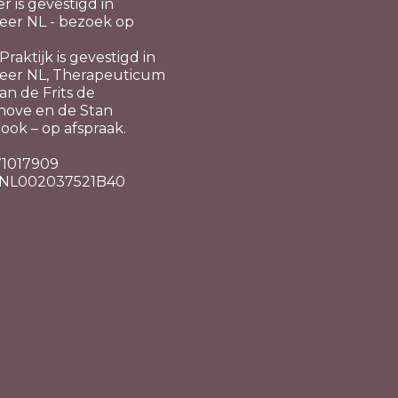
er is gevestigd in
er NL - bezoek op
raktijk is gevestigd in
eer NL, Therapeuticum
n de Frits de
hove en de Stan
ook – op afspraak.
 71017909
 NL002037521B40