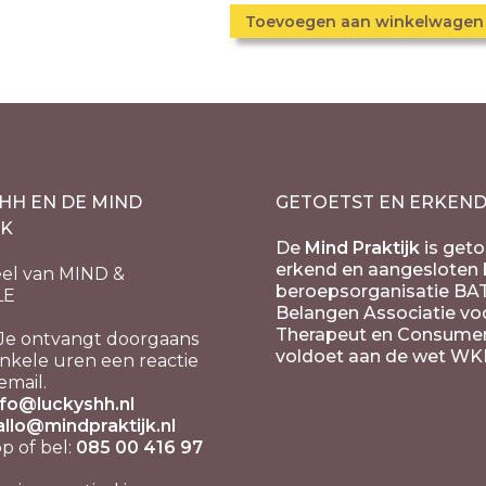
Toevoegen aan winkelwagen
HH EN DE MIND
GETOETST EN ERKEN
JK
De
Mind Praktijk
is geto
erkend en aangesloten b
el van MIND &
beroepsorganisatie BA
LE
Belangen Associatie vo
Therapeut en Consume
Je ontvangt doorgaans
voldoet aan de wet WK
nkele uren een reactie
email.
nfo@luckyshh.nl
allo@mindpraktijk.nl
 of bel:
085 00 416 97