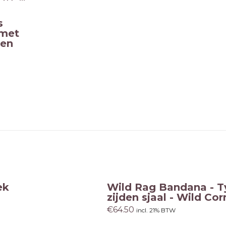
s
 met
 en
ek
Wild Rag Bandana - T
zijden sjaal - Wild Co
€
64.50
incl. 21% BTW