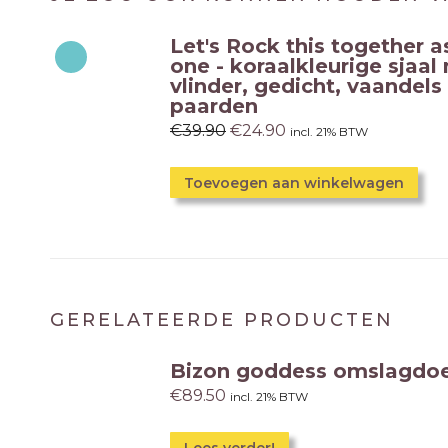
Let's Rock this together a
one - koraalkleurige sjaal
vlinder, gedicht, vaandels
paarden
€
39.90
€
24.90
incl. 21% BTW
Toevoegen aan winkelwagen
GERELATEERDE PRODUCTEN
Bizon goddess omslagdo
€
89.50
incl. 21% BTW