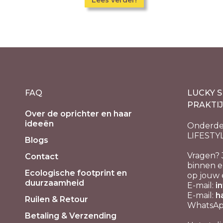
Lees verder!
FAQ
LUCKY S
PRAKTI
Over de oprichter en haar
ideeën
Onderde
LIFESTY
Blogs
Vragen? 
Contact
binnen e
Ecologische footprint en
op jouw 
duurzaamheid
E-mail:
i
E-mail:
h
Ruilen & Retour
WhatsApp
Betaling & Verzending