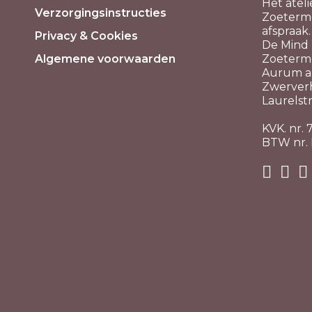
Het ateli
Verzorgingsinstructies
Zoeterme
afspraak.
Privacy & Cookies
De Mind P
Algemene voorwaarden
Zoeterm
Aurum aa
Zwerver
Laurelstr
KVK. nr.
BTW nr.