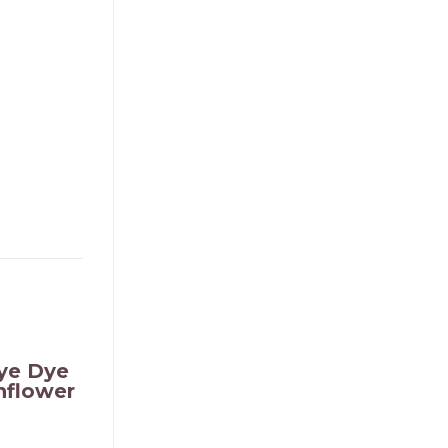
ye Dye
rnflower