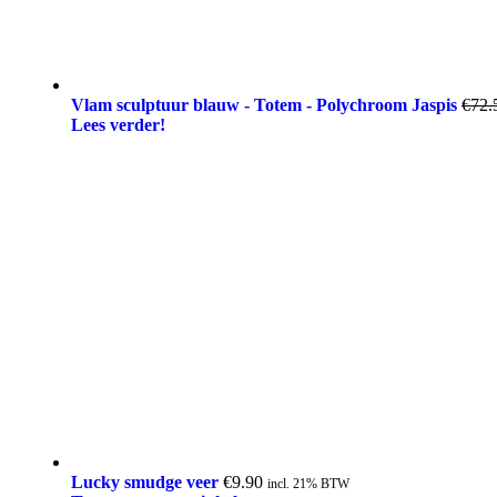
Vlam sculptuur blauw - Totem - Polychroom Jaspis
€
72.
Lees verder!
Lucky smudge veer
€
9.90
incl. 21% BTW