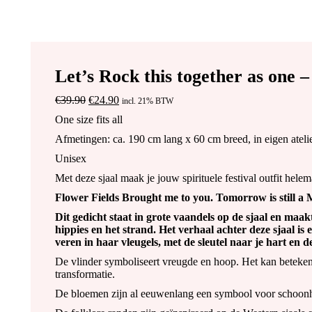
Let’s Rock this together as one –
€
39.90
Oorspronkelijke
€
24.90
Huidige
incl. 21% BTW
prijs
prijs
One size fits all
was:
is:
€39.90.
€24.90.
Afmetingen: ca. 190 cm lang x 60 cm breed, in eigen ate
Unisex
Met deze sjaal maak je jouw spirituele festival outfit hele
Flower Fields Brought me to you. Tomorrow is still a M
Dit gedicht staat in grote vaandels op de sjaal en maakt
hippies en het strand. Het verhaal achter deze sjaal is
veren in haar vleugels, met de sleutel naar je hart en 
De vlinder symboliseert vreugde en hoop. Het kan betekenen
transformatie.
De bloemen zijn al eeuwenlang een symbool voor schoonh