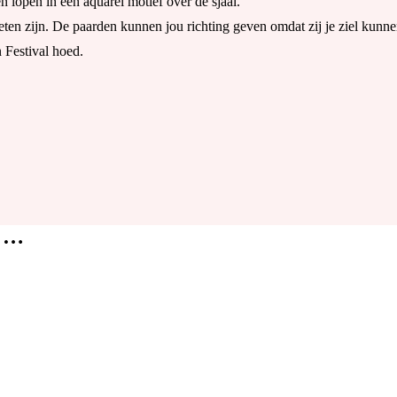
n lopen in een aquarel motief over de sjaal.
ten zijn. De paarden kunnen jou richting geven omdat zij je ziel kunnen
 Festival hoed.
n …