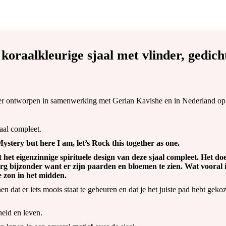
 koraalkleurige sjaal met vlinder, gedic
lier ontworpen in samenwerking met Gerian Kavishe en in Nederland op
maal compleet.
ystery but here I am, let’s Rock this together as one.
 het eigenzinnige spirituele design van deze sjaal compleet. Het doet
 erg bijzonder want er zijn paarden en bloemen te zien. Wat vooral 
de zon in het midden.
 dat er iets moois staat te gebeuren en dat je het juiste pad hebt geko
eid en leven.