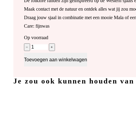
De folklore randen zijn geïnspireerd op de Western sjaals e
Maak contact met de natuur en ontdek alles wat jij zou moe
Draag jouw sjaal in combinatie met een mooie Mala of een
Care: fijnwas
Op voorraad
Let's
﹣
﹢
Rock
this
Toevoegen aan winkelwagen
together
as
one
-
Je zou ook kunnen houden va
koraalkleurige
sjaal
met
vlinder,
gedicht,
vaandels
en
paarden
aantal