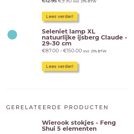
Oorspronkelijke
Huidige
€
12.95
€
9.90
incl. 21% BTW
prijs
prijs
was:
is:
Lees verder!
€12.95.
€9.90.
Seleniet lamp XL
natuurlijke ijsberg Claude -
29-30 cm
Prijsklasse:
€
87.00
-
€
150.00
incl. 21% BTW
€87.00
tot
Dit
Lees verder!
€150.00
product
heeft
meerdere
variaties.
GERELATEERDE PRODUCTEN
Deze
optie
Wierook stokjes - Feng
kan
Shui 5 elementen
gekozen