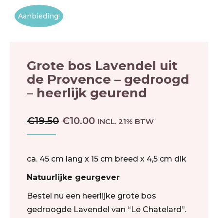
Aanbieding!
Grote bos Lavendel uit
de Provence – gedroogd
– heerlijk geurend
OORSPRONKELIJKE
HUIDIGE
€
19.50
€
10.00
INCL. 21% BTW
PRIJS
PRIJS
WAS:
IS:
€19.50.
€10.00.
ca. 45 cm lang x 15 cm breed x 4,5 cm dik
Natuurlijke geurgever
Bestel nu een heerlijke grote bos
gedroogde Lavendel van “Le Chatelard”.