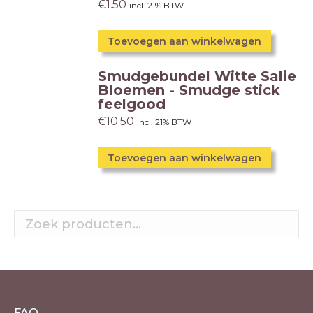
€
1.50
incl. 21% BTW
worden
op
Toevoegen aan winkelwagen
de
productpagina
Smudgebundel Witte Salie
Bloemen - Smudge stick
feelgood
€
10.50
incl. 21% BTW
Toevoegen aan winkelwagen
FAQ