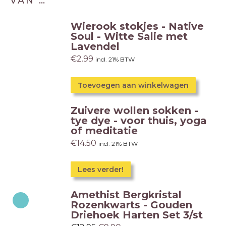
VAN …
Wierook stokjes - Native
Soul - Witte Salie met
Lavendel
€
2.99
incl. 21% BTW
Toevoegen aan winkelwagen
Zuivere wollen sokken -
tye dye - voor thuis, yoga
of meditatie
€
14.50
incl. 21% BTW
Lees verder!
Amethist Bergkristal
Rozenkwarts - Gouden
Driehoek Harten Set 3/st