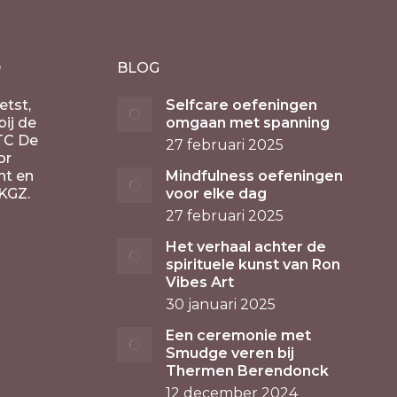
D
BLOG
etst,
Selfcare oefeningen
ij de
omgaan met spanning
TC De
27 februari 2025
or
nt en
Mindfulness oefeningen
KGZ.
voor elke dag
27 februari 2025
Het verhaal achter de
spirituele kunst van Ron
Vibes Art
30 januari 2025
Een ceremonie met
Smudge veren bij
Thermen Berendonck
12 december 2024