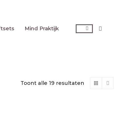
Zoeken:
ftsets
Mind Praktijk
Toont alle 19 resultaten
Gesorteerd
op
nieuwste