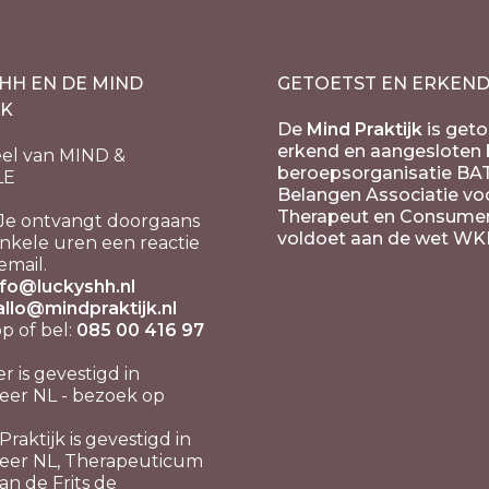
HH EN DE MIND
GETOETST EN ERKEN
JK
De
Mind Praktijk
is geto
erkend en aangesloten b
el van MIND &
beroepsorganisatie BA
LE
Belangen Associatie vo
Therapeut en Consume
Je ontvangt doorgaans
voldoet aan de wet WK
nkele uren een reactie
email.
nfo@luckyshh.nl
allo@mindpraktijk.nl
 of bel:
085 00 416 97
er is gevestigd in
er NL - bezoek op
raktijk is gevestigd in
eer NL, Therapeuticum
n de Frits de