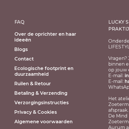
FAQ
LUCKY S
PRAKTI
Over de oprichter en haar
ideeën
Onderde
LIFESTY
Blogs
Vragen? 
Contact
binnen e
Ecologische footprint en
op jouw 
duurzaamheid
E-mail:
i
E-mail:
h
Ruilen & Retour
WhatsApp
Betaling & Verzending
Het ateli
Verzorgingsinstructies
Zoeterme
afspraak.
Privacy & Cookies
De Mind P
Algemene voorwaarden
Zoeterm
Aurum aa