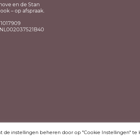
hove en de Stan
ook – op afspraak.
 71017909
 NL002037521B40
de instellingen beheren door op "Cookie Instellingen" te 
echten voorbehouden Lucky Shh | Website by
Archer Webdesi