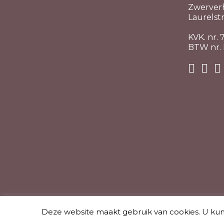
Zwerver
Laurelstr
KVK. nr.
BTW nr.
Deze website maakt gebruik van cookies. U kunt 
© Alle r