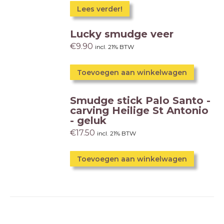
Lees verder!
Lucky smudge veer
€
9.90
incl. 21% BTW
Toevoegen aan winkelwagen
Smudge stick Palo Santo -
carving Heilige St Antonio
- geluk
€
17.50
incl. 21% BTW
Toevoegen aan winkelwagen