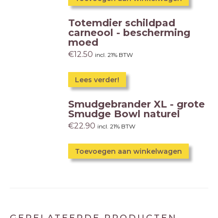
Totemdier schildpad
carneool - bescherming
moed
€
12.50
incl. 21% BTW
Lees verder!
Smudgebrander XL - grote
Smudge Bowl naturel
€
22.90
incl. 21% BTW
Toevoegen aan winkelwagen