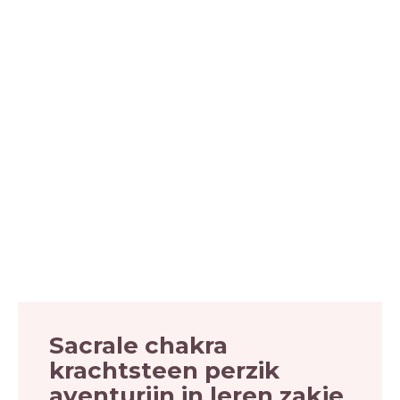
Sacrale chakra
krachtsteen perzik
aventurijn in leren zakje