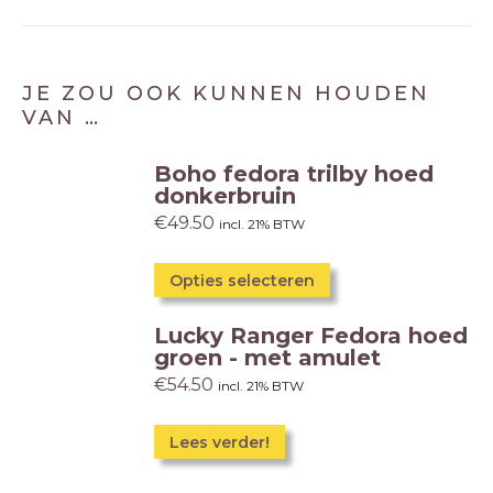
JE ZOU OOK KUNNEN HOUDEN
VAN …
Boho fedora trilby hoed
donkerbruin
€
49.50
incl. 21% BTW
Opties selecteren
Lucky Ranger Fedora hoed
groen - met amulet
€
54.50
incl. 21% BTW
Lees verder!