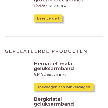
€
54.50
incl. 21% BTW
Lees verder!
GERELATEERDE PRODUCTEN
Hematiet mala
geluksarmband
€
14.90
incl. 21% BTW
Toevoegen aan winkelwagen
Bergkristal
geluksarmband