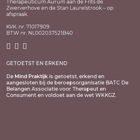
Therapeuticum Aurum aan de Frits de
Zwerverhove en de Stan Laurelstrook – op
afspraak.
KVK. nr. 71017909
BTW nr. NL002037521B40
GETOETST EN ERKEND
De
Mind Praktijk
is getoetst, erkend en
aangesloten bij de beroepsorganisatie BATC De
Belangen Associatie voor Therapeut en
Consument en voldoet aan de wet WKKGZ.