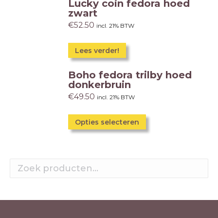
Lucky coin fedora hoed
zwart
€
52.50
incl. 21% BTW
Lees verder!
Boho fedora trilby hoed
donkerbruin
€
49.50
incl. 21% BTW
Opties selecteren