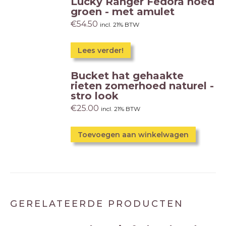
Lucky Ranger Fedora hoed
groen - met amulet
€
54.50
incl. 21% BTW
Lees verder!
Bucket hat gehaakte
rieten zomerhoed naturel -
stro look
€
25.00
incl. 21% BTW
Toevoegen aan winkelwagen
GERELATEERDE PRODUCTEN