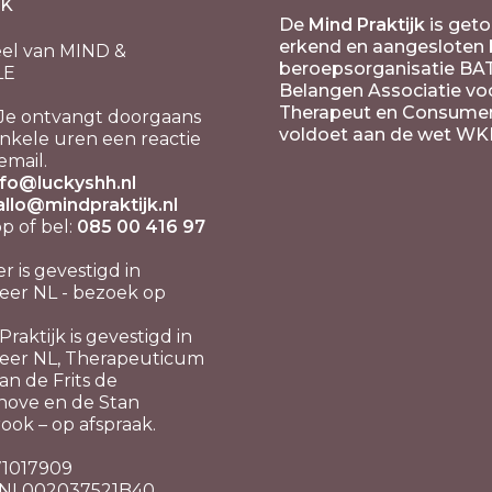
JK
De
Mind Praktijk
is geto
erkend en aangesloten b
el van MIND &
beroepsorganisatie BA
LE
Belangen Associatie vo
Therapeut en Consume
Je ontvangt doorgaans
voldoet aan de wet WK
nkele uren een reactie
email.
nfo@luckyshh.nl
allo@mindpraktijk.nl
 of bel:
085 00 416 97
er is gevestigd in
er NL - bezoek op
raktijk is gevestigd in
eer NL, Therapeuticum
n de Frits de
hove en de Stan
ook – op afspraak.
 71017909
 NL002037521B40