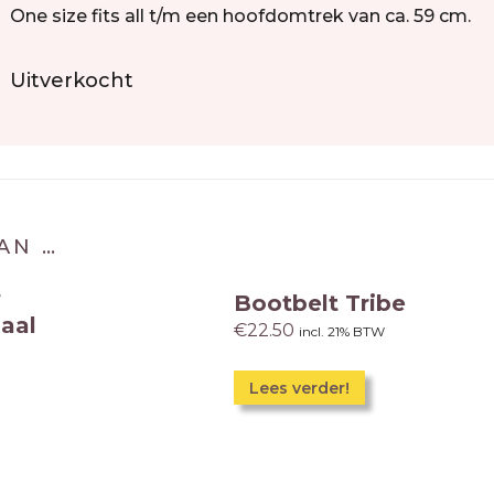
One size fits all t/m een hoofdomtrek van ca. 59 cm.
Uitverkocht
AN …
f
Bootbelt Tribe
jaal
€
22.50
incl. 21% BTW
Lees verder!