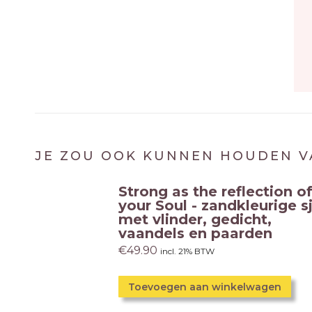
JE ZOU OOK KUNNEN HOUDEN V
Strong as the reflection o
your Soul - zandkleurige s
met vlinder, gedicht,
vaandels en paarden
€
49.90
incl. 21% BTW
Toevoegen aan winkelwagen