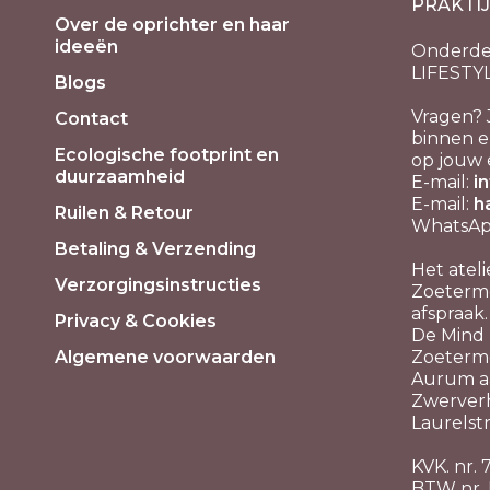
PRAKTI
kan
Over de oprichter en haar
gekozen
ideeën
Onderde
worden
LIFESTY
Blogs
op
Vragen? 
Contact
de
binnen e
Ecologische footprint en
productpagina
op jouw 
duurzaamheid
E-mail:
i
E-mail:
h
Ruilen & Retour
WhatsApp
Betaling & Verzending
Het ateli
Verzorgingsinstructies
Zoeterme
afspraak.
Privacy & Cookies
De Mind P
Algemene voorwaarden
Zoeterm
Aurum aa
Zwerver
Laurelstr
KVK. nr.
BTW nr.