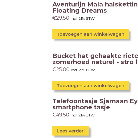
Aventurijn Mala halskettin
Floating Dreams
€
29.50
incl. 21% BTW
Toevoegen aan winkelwagen
Bucket hat gehaakte riet
zomerhoed naturel - stro 
€
25.00
incl. 21% BTW
Toevoegen aan winkelwagen
Telefoontasje Sjamaan Ey
smartphone tasje
€
49.50
incl. 21% BTW
Lees verder!