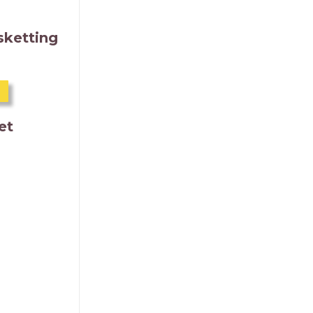
sketting
et