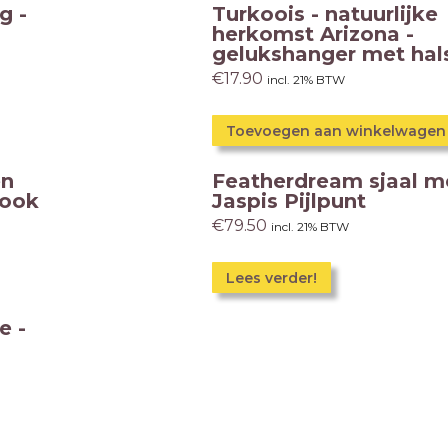
g -
Turkoois - natuurlijke
herkomst Arizona -
gelukshanger met hal
€
17.90
incl. 21% BTW
Toevoegen aan winkelwagen
en
Featherdream sjaal m
look
Jaspis Pijlpunt
€
79.50
incl. 21% BTW
Lees verder!
e -