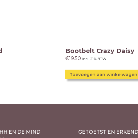
d
Bootbelt Crazy Daisy
€
19.50
incl. 21% BTW
Toevoegen aan winkelwagen
HH EN DE MIND
GETOETST EN ERKEN