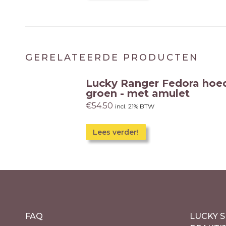
GERELATEERDE PRODUCTEN
Lucky Ranger Fedora hoe
groen - met amulet
€
54.50
incl. 21% BTW
Dit
Lees verder!
product
heeft
meerdere
variaties.
Deze
optie
FAQ
LUCKY S